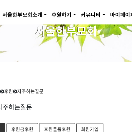
서울한부모회소개
후원하기
커뮤니티
마이페이
서울한부모회
후원
자주하는질문
자주하는질문
체
후원금후원
후원물품후원
회원가입