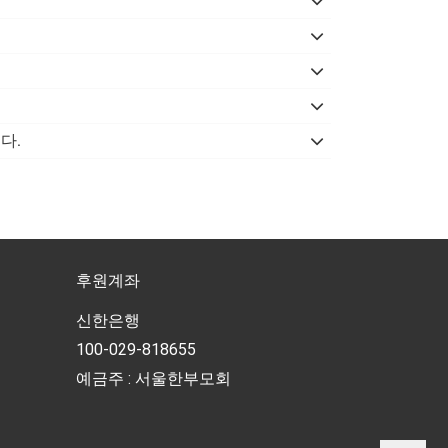
다.
후원계좌
신한은행
100-029-818655
예금주 : 서울한부모회