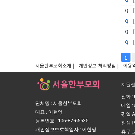
Q.
Q.
Q.
Q.
Q.
끝
1
서울한부모회소개 |
개인정보 처리방침 |
이용
지원
전화 : 
단체명 : 서울한부모회
메일 : 
대표 : 이현영
평일 AM
등록번호 : 106-82-65535
점심 PM
개인정보보호책임자 : 이현영
휴무 